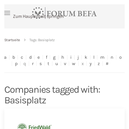
Zum Hauptinhalt springen
Startseite
Tags: Basisplatz
a
b
c
d
e
f
g
h
i
j
k
l
m
n
o
p
q
r
s
t
u
v
w
x
y
z
#
Companies tagged with:
Basisplatz