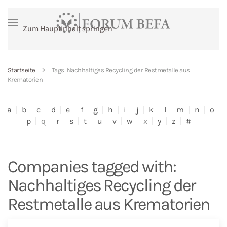
Zum Hauptinhalt springen
Startseite
Tags: Nachhaltiges Recycling der Restmetalle aus
Krematorien
a
b
c
d
e
f
g
h
i
j
k
l
m
n
o
p
q
r
s
t
u
v
w
x
y
z
#
Companies tagged with:
Nachhaltiges Recycling der
Restmetalle aus Krematorien