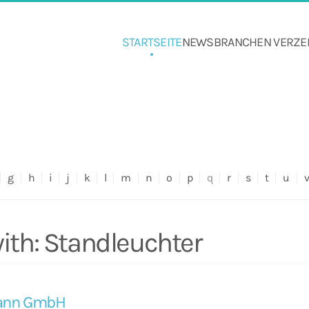
STARTSEITE
NEWS
BRANCHEN VERZE
g
h
i
j
k
l
m
n
o
p
q
r
s
t
u
th: Standleuchter
ann GmbH