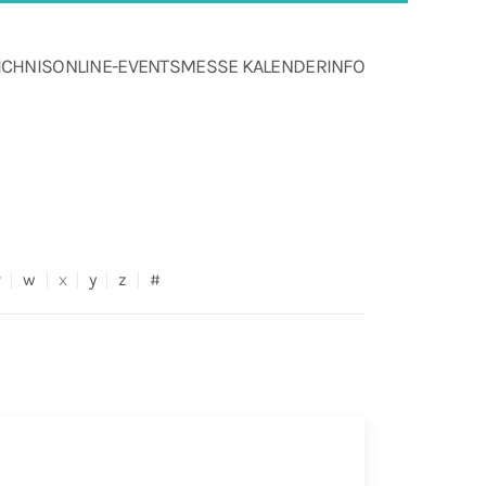
ICHNIS
ONLINE-EVENTS
MESSE KALENDER
INFO
v
w
x
y
z
#