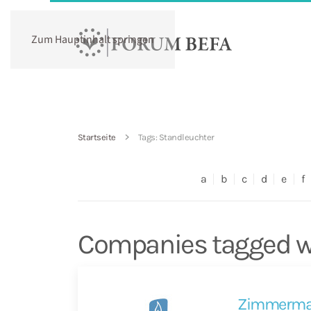
Zum Hauptinhalt springen
Startseite
Tags: Standleuchter
a
b
c
d
e
f
Companies tagged wi
Zimmerm