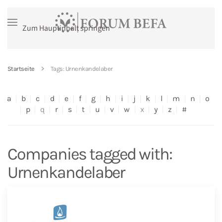
Zum Hauptinhalt springen
Startseite
Tags: Urnenkandelaber
a
b
c
d
e
f
g
h
i
j
k
l
m
n
o
p
q
r
s
t
u
v
w
x
y
z
#
Companies tagged with:
Urnenkandelaber