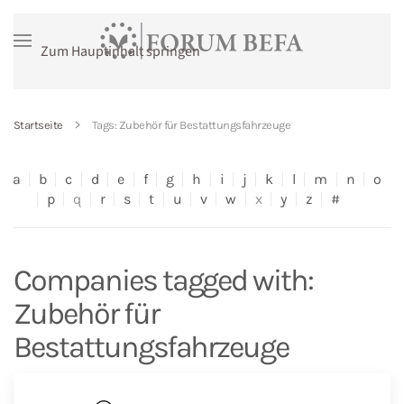
Zum Hauptinhalt springen
Startseite
Tags: Zubehör für Bestattungsfahrzeuge
a
b
c
d
e
f
g
h
i
j
k
l
m
n
o
p
q
r
s
t
u
v
w
x
y
z
#
Companies tagged with:
Zubehör für
Bestattungsfahrzeuge