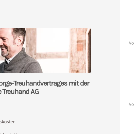
Vo
sorge-Treuhandvertrages mit der
e Treuhand AG
Vo
gskosten