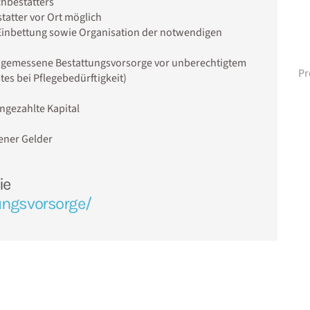
chbestatters
tatter vor Ort möglich
Einbettung sowie Organisation der notwendigen
angemessene Bestattungsvorsorge vor unberechtigtem
Pr
es bei Pflegebedürftigkeit)
ingezahlte Kapital
ener Gelder
ie
ungsvorsorge/