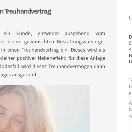
m Treuhandvertrag
lt ein Kunde, entweder ausgehend vom
D
der einem gewünschten Bestattungsvorsorge-
C
4
in einen Treuhandvertrag ein. Dieses wird als
N
einer positiver Nebeneffekt: für diese Anlage
D
m Todesfall wird dieses Treuhandvermögen dann
trages ausgezahlt.
T
F
E
W
F
Y