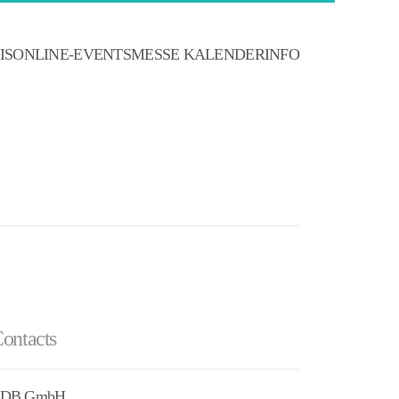
IS
ONLINE-EVENTS
MESSE KALENDER
INFO
ontacts
DB GmbH