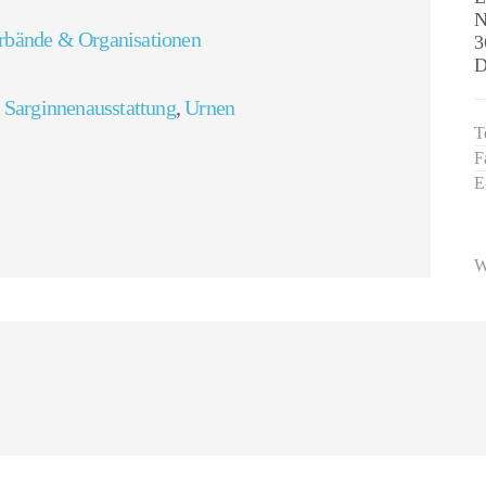
N
rbände & Organisationen
3
D
,
Sarginnenausstattung
,
Urnen
T
F
E
W