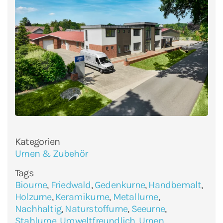
Kategorien
Urnen & Zubehör
Tags
Biourne
,
Friedwald
,
Gedenkurne
,
Handbemalt
,
Holzurne
,
Keramikurne
,
Metallurne
,
Nachhaltig
,
Naturstoffurne
,
Seeurne
,
Stahlurne
,
Umweltfreundlich
,
Urnen