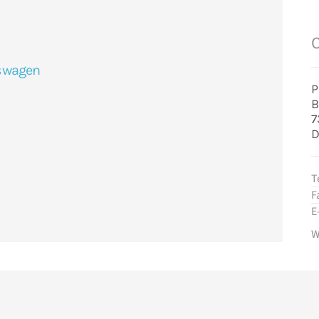
swagen
P
B
7
D
T
F
E
W