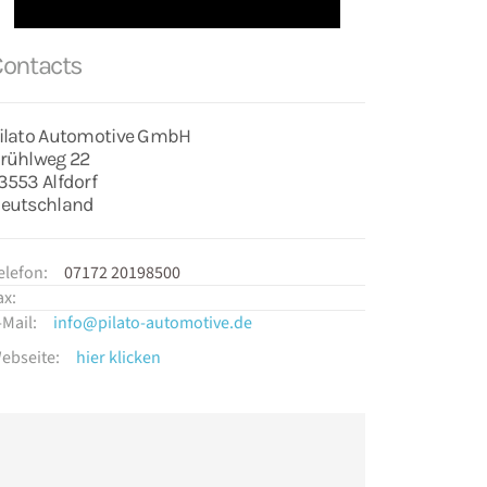
Contacts
ilato Automotive GmbH
rühlweg 22
3553 Alfdorf
eutschland
elefon:
07172 20198500
ax:
-Mail:
info@pilato-automotive.de
ebseite:
hier klicken