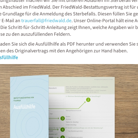
tungshäuser machen wir Sie mit unseren Abläufen im Sterbefall vert
m Abschied im FriedWald. Der FriedWald-Bestattungsvertrag ist fü
e Grundlage für die Anmeldung des Sterbefalls. Diesen füllen Sie
r E-Mail an
trauerfall@friedwald.de
. Unser Online-Portal hält eine A
. Die Schritt-für-Schritt-Anleitung zeigt Ihnen, welche Angaben wir
se zu den auszufüllenden Feldern.
Laden Sie sich die Ausfüllhilfe als PDF herunter und verwenden Sie si
len des Originalvertrags mit den Angehörigen zur Hand haben.
füllhilfe