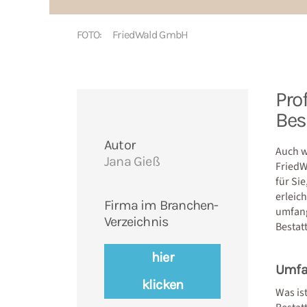
FOTO:
FriedWald GmbH
Pro
Bes
Autor
Auch w
Jana Gieß
FriedW
für Si
erleic
Firma im Branchen-
umfang
Verzeichnis
Bestatt
hier
Umfas
klicken
Was is