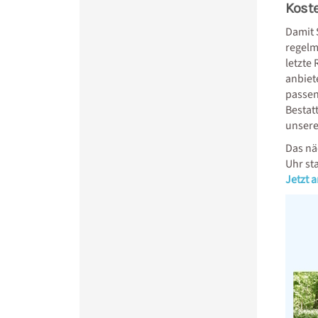
Koste
Damit 
regelm
letzte
anbiet
passen
Bestat
unsere
Das nä
Uhr sta
Jetzt 