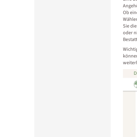
Angehö
Ob ein
Wählen
Sie di
oder n
Bestat
Wichti
können
weiter