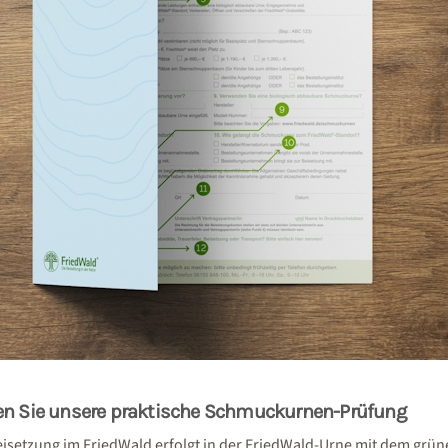
en Sie unsere praktische Schmuckurnen-Prüfung
eisetzung im FriedWald erfolgt in der FriedWald-Urne mit dem grü