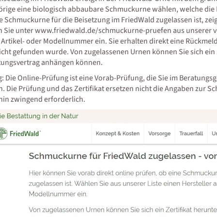
rige eine biologisch abbaubare Schmuckurne wählen, welche die Kri
e Schmuckurne für die Beisetzung im FriedWald zugelassen ist, ze
 Sie unter www.friedwald.de/schmuckurne-pruefen aus unserer vo
e Artikel- oder Modellnummer ein. Sie erhalten direkt eine Rückmel
icht gefunden wurde. Von zugelassenen Urnen können Sie sich ein Z
tungsvertrag anhängen können.
g: Die Online-Prüfung ist eine Vorab-Prüfung, die Sie im Beratun
. Die Prüfung und das Zertifikat ersetzen nicht die Angaben zur S
hin zwingend erforderlich.