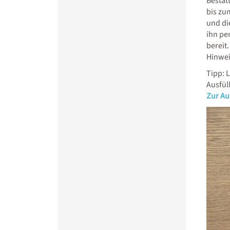
Bestat
bis zu
und di
ihn pe
bereit
Hinwei
Tipp: 
Ausfül
Zur Aus