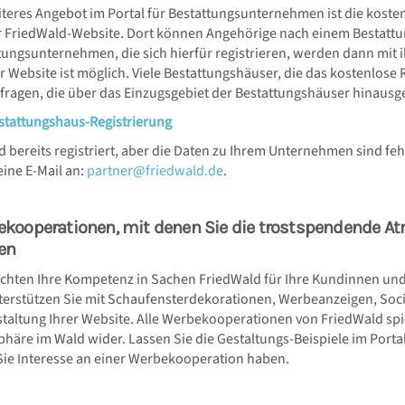
iteres Angebot im Portal für Bestattungsunternehmen ist die koste
r FriedWald-Website. Dort können Angehörige nach einem Bestattun
tungsunternehmen, die sich hierfür registrieren, werden dann mit i
er Website ist möglich. Viele Bestattungshäuser, die das kostenlose
fragen, die über das Einzugsgebiet der Bestattungshäuser hinaus
stattungshaus-Registrierung
nd bereits registriert, aber die Daten zu Ihrem Unternehmen sind f
eine E-Mail an:
partner@friedwald.de
.
kooperationen, mit denen Sie die trostspendende A
en
chten Ihre Kompetenz in Sachen FriedWald für Ihre Kundinnen un
terstützen Sie mit Schaufensterdekorationen, Werbeanzeigen, Soci
staltung Ihrer Website. Alle Werbekooperationen von FriedWald spie
häre im Wald wider. Lassen Sie die Gestaltungs-Beispiele im Portal
ie Interesse an einer Werbekooperation haben.