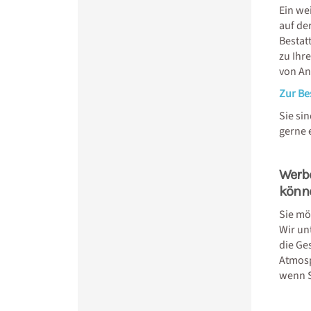
Ein we
auf de
Bestat
zu Ihr
von An
Zur Be
Sie si
gerne 
Werbe
könn
Sie mö
Wir un
die Ge
Atmosp
wenn S