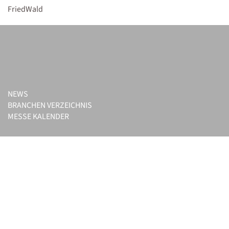
FriedWald
NEWS
BRANCHEN VERZEICHNIS
MESSE KALENDER
ONLINE-EVENTS
INFO & KONTAKT
LOGIN
Datenschutz
Impressum